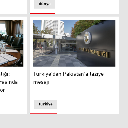
dünya
ı: Washington ile Tahran arasında mesaj trafiği devam ediyor
n
Türkiye'den Pakistan'a taziye mesajı
lığı:
Türkiye'den Pakistan'a taziye
rasında
mesajı
yor
türkiye