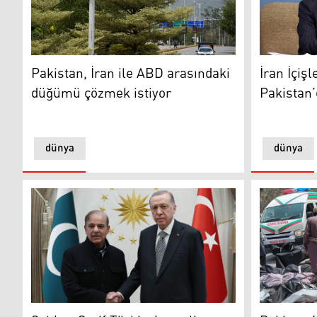
Pakistan, İran ile ABD arasındaki düğümü çözmek isti
İran İçişl
Pakistan, İran ile ABD arasındaki
İran İçiş
düğümü çözmek istiyor
Pakistan’
dünya
dünya
Pakistan’da
Şahbaz Şerif ile Recep Tayyip Erdoğan