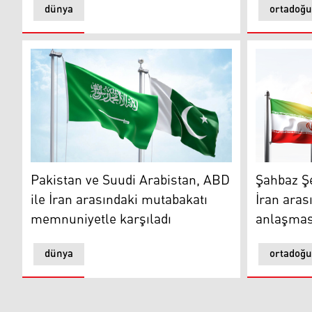
dünya
ortadoğu
Pakistan ve Suudi Arabistan bayrakları
Şahbaz Şer
Pakistan ve Suudi Arabistan, ABD
Şahbaz Şe
ile İran arasındaki mutabakatı
İran arası
memnuniyetle karşıladı
anlaşmas
dünya
ortadoğu