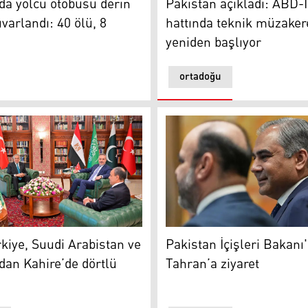
da yolcu otobüsü derin
Pakistan açıkladı: ABD-
varlandı: 40 ölü, 8
hattında teknik müzaker
yeniden başlıyor
ortadoğu
ecek
iye, Suudi Arabistan ve Pakistan’dan Kahire’de dörtlü toplan
Pakistan İçişleri Bakanı'nd
rkiye, Suudi Arabistan ve
Pakistan İçişleri Bakanı
dan Kahire’de dörtlü
Tahran’a ziyaret