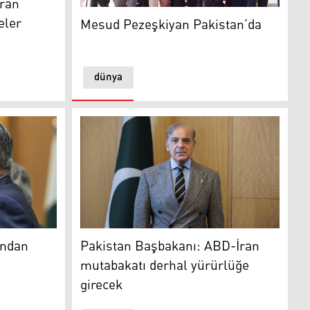
İran
Mesud Pezeşkiyan Pakistan’da
eler
Mesud Pezeşkiyan Pakistan’da
dünya
tı
an Tahran’a ziyaret
Pakistan Başbakanı Şahbaz Şerif
'ndan
Pakistan Başbakanı: ABD-İran
mutabakatı derhal yürürlüğe
girecek