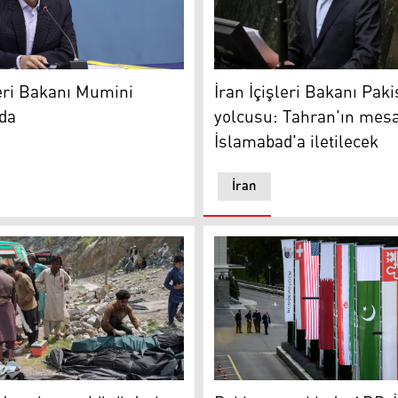
yor
eri Bakanı İskender Mumini
İran İçişleri Bakanı Pakista
leri Bakanı Mumini
İran İçişleri Bakanı Paki
da
yolcusu: Tahran'ın mesa
İslamabad'a iletilecek
İran
 yolcu otobüsü derin çukura yuvarlandı: 40 ölü, 8 yaralı
Pakistan açıkladı: ABD-İran