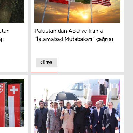
n yolcusu: Tahran'ın mesajı İslamabad'a iletilecek
Pakistan’dan ABD ve İran’a "İslamabad Muta
stan
Pakistan’dan ABD ve İran’a
jı
"İslamabad Mutabakatı" çağrısı
dünya
 hattında teknik müzakereler yeniden başlıyor