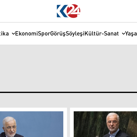
tika
Ekonomi
Spor
Görüş
Söyleşi
Kültür-Sanat
Yaş