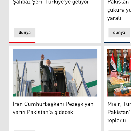
Pakistan’
Şahbaz Şerif Türkiye'ye geliyor
çukura yu
yaralı
dünya
dünya
İran Cumhurbaşkanı Pezeşkiyan yarın Pakistan’a gid
Mısır, Türk
İran Cumhurbaşkanı Pezeşkiyan
Mısır, Tü
yarın Pakistan’a gidecek
Pakistan’
toplantı