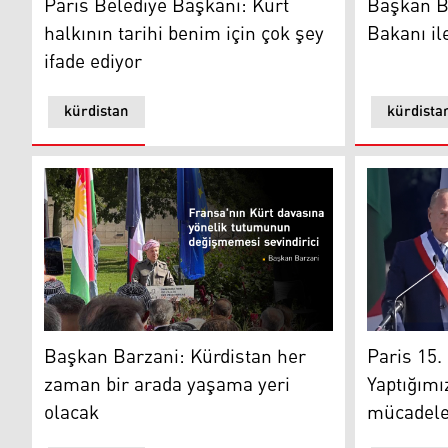
Paris Belediye Başkanı: Kürt
Başkan Ba
halkının tarihi benim için çok şey
Bakanı il
ifade ediyor
kürdistan
kürdista
Başkan Barzani: Kürdistan her zaman bir arada yaşam
Paris 15. 
Başkan Barzani: Kürdistan her
Paris 15.
zaman bir arada yaşama yeri
Yaptığımı
olacak
mücadele