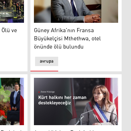
 ve yaralılar var
Güney Afrika'nın Fransa Büyükelçisi Nkos
: Ölü ve
Güney Afrika'nın Fransa
Büyükelçisi Mthethwa, otel
önünde ölü bulundu
avrupa
Anne Hidalgo: Paris'teki Peşmerge yolu kard