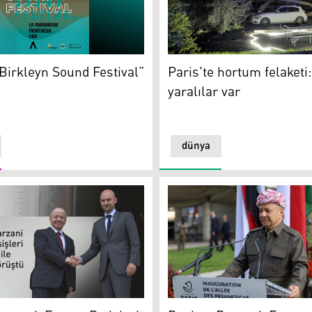
Paris'te hortum felaketi: Ölü
irkleyn Sound Festival” başlıyor
Paris'te hortum felaketi
“Birkleyn Sound Festival”
yaralılar var
dünya
 çok şey ifade ediyor
ani, Fransa Dışişleri Bakanı ile toplandı
Başkan Barzani Paris'te