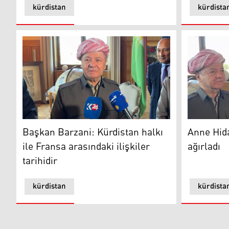
kürdistan
kürdista
Başkan Barzani: Kürdistan halkı ile Fransa arasındaki il
Anne Hidal
Başkan Barzani: Kürdistan halkı
Anne Hid
ile Fransa arasındaki ilişkiler
ağırladı
tarihidir
kürdistan
kürdista