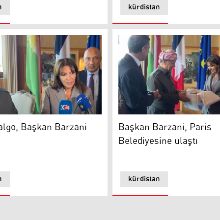
n
kürdistan
işkiler tarihidir
go, Başkan Barzani ağırladı
Başkan Barzani, Paris Beled
algo, Başkan Barzani
Başkan Barzani, Paris
Belediyesine ulaştı
n
kürdistan