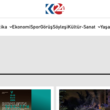
tika
Ekonomi
Spor
Görüş
Söyleşi
Kültür-Sanat
Yaş