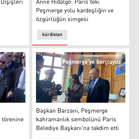
Dışişleri
Anne Hidalgo: Paris'teki
Peşmerge yolu kardeşliğin ve
özgürlüğün simgesi
kürdistan
erge Caddesi açılış törenine katıldı
lesine sadakattir
Başkan Barzani, Peşmerge kahramanlık semb
Başkan Barzani, Peşmerge
 törenine
kahramanlık sembolünü Paris
Belediye Başkanı'na takdim etti