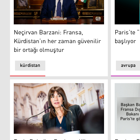
Kürdistan Bölgesi Başkanı Neçirvan Barzani
Paris’te “B
Neçirvan Barzani: Fransa,
Paris’te 
Kürdistan’ın her zaman güvenilir
başlıyor
bir ortağı olmuştur
kürdistan
avrupa
Paris Belediye Başkanı: Kürt halkının tarihi benim için
Başkan Barz