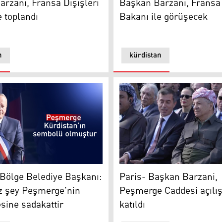
rzani, Fransa Dışişleri
Başkan Barzani, Fransa 
e toplandı
Bakanı ile görüşecek
n
kürdistan
Paris- Başkan Barzani, Peşm
a yeri olacak
Bölge Belediye Başkanı: Yaptığımız şey Peşmerge'nin mücade
Paris- Başkan Barzani,
 Bölge Belediye Başkanı:
Peşmerge Caddesi açılış
z şey Peşmerge'nin
katıldı
sine sadakattir